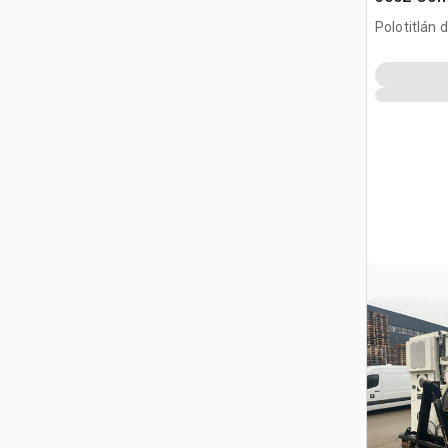
Polotitlán d
MEX