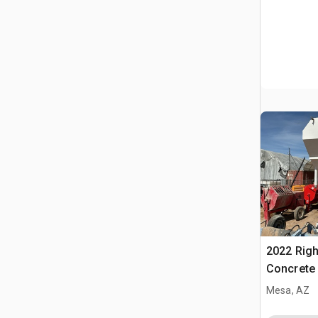
2022 Rig
Concrete 
(Unused)
Mesa, AZ