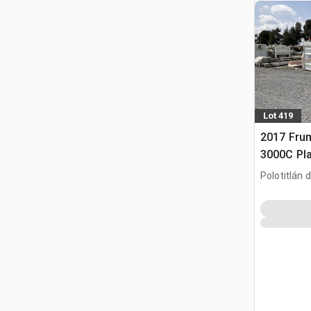
Lot 419
2017 Fr
3000C Pla
Concrete 
Polotitlán d
MEX